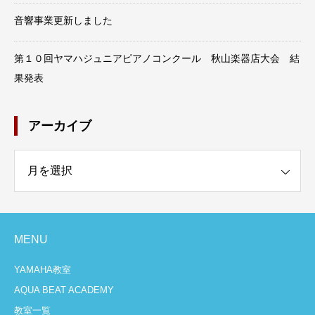
音響事業更新しました
第１０回ヤマハジュニアピアノコンクール 秋山楽器店大会 結
果発表
アーカイブ
イブ
MENU
YAMAHA教室
AQUA BEAT ACADEMY
教室一覧