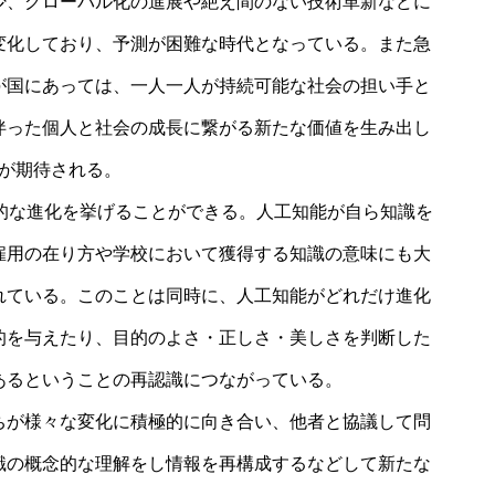
少、グローバル化の進展や絶え間のない技術革新などに
変化しており、予測が困難な時代となっている。また急
が国にあっては、一人一人が持続可能な社会の担い手と
伴った個人と社会の成長に繋がる新たな価値を生み出し
が期待される。
躍的な進化を挙げることができる。人工知能が自ら知識を
雇用の在り方や学校において獲得する知識の意味にも大
れている。このことは同時に、人工知能がどれだけ進化
的を与えたり、目的のよさ・正しさ・美しさを判断した
あるということの再認識につながっている。
ちが様々な変化に積極的に向き合い、他者と協議して問
識の概念的な理解をし情報を再構成するなどして新たな