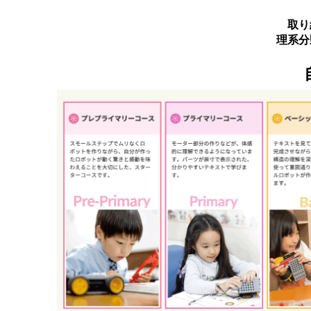
取り
理系分