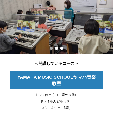
＜開講しているコース＞
YAMAHA MUSIC SCHOOLヤマハ音楽
教室
ドレミぱーく（１歳〜３歳）
ドレミらんどらっきー
ぷらいまりー（3歳）